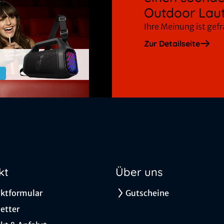
Outdoor Laut
Ihre Meinung ist gef
Zur Detailseite
kt
Über uns
ktformular
Gutscheine
etter