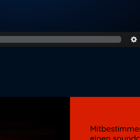
Mitbestimmen
einen soundc