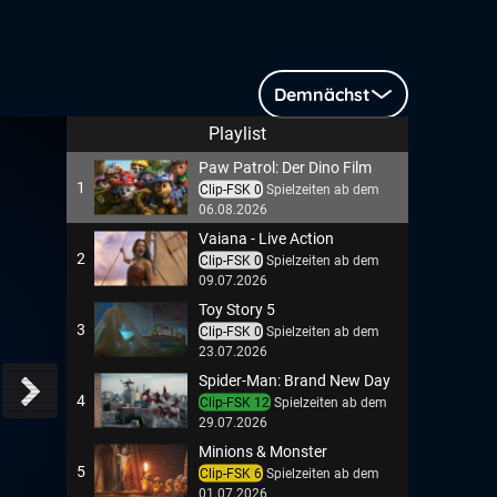
Demnächst
Playlist
Paw Patrol: Der Dino Film
1
Clip-FSK 0
Spielzeiten ab dem
06.08.2026
Vaiana - Live Action
2
Clip-FSK 0
Spielzeiten ab dem
09.07.2026
Toy Story 5
3
Clip-FSK 0
Spielzeiten ab dem
23.07.2026
Spider-Man: Brand New Day
4
Clip-FSK 12
Spielzeiten ab dem
29.07.2026
Minions & Monster
5
Clip-FSK 6
Spielzeiten ab dem
01.07.2026