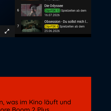
Die Odyssee
6
Clip-FSK 12
Spielzeiten ab dem
16.07.2026
Obsession - Du sollst mich lieben
7
Clip-FSK 6
Spielzeiten ab dem
25.06.2026
Ein Münchner im Himmel - Der Tod ist erst der Anfang
8
Clip-FSK 0
Spielzeiten ab dem
14.05.2026
Steckerlfischfiasko
9
Clip-FSK 0
Spielzeiten ab dem
13.08.2026
, was im Kino läuft und
ore Boom 2 Plus